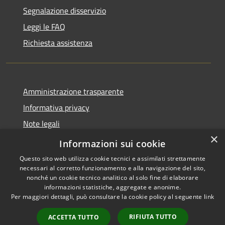
Segnalazione disservizio
Leggi le FAQ
Richiesta assistenza
Amministrazione trasparente
Informativa privacy
Note legali
×
Dichiarazione di accessibilità
Informazioni sui cookie
Questo sito web utilizza cookie tecnici e assimilati strettamente
necessari al corretto funzionamento e alla navigazione del sito,
nonché un cookie tecnico analitico al solo fine di elaborare
informazioni statistiche, aggregate e anonime.
RSS
Copyright © 2026 • Comune di
Per maggiori dettagli, può consultare la cookie policy al seguente
link
Accessibilità
Monticello Brianza • Powered
Privacy
Municipium
Accesso
by
•
RIFIUTA TUTTO
ACCETTA TUTTO