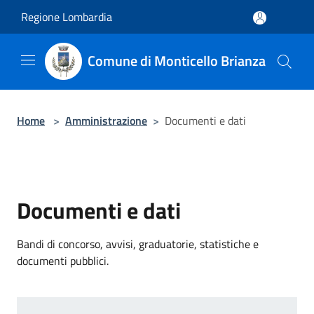
Salta al contenuto principale
Regione Lombardia
Comune di Monticello Brianza
Home
>
Amministrazione
>
Documenti e dati
Documenti e dati
Bandi di concorso, avvisi, graduatorie, statistiche e
documenti pubblici.