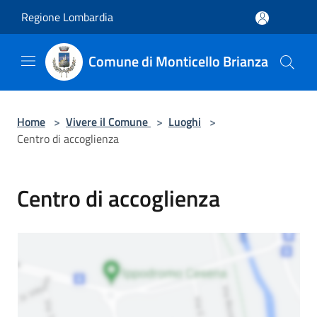
Salta al contenuto principale
Regione Lombardia
Comune di Monticello Brianza
Home
>
Vivere il Comune
>
Luoghi
>
Centro di accoglienza
Centro di accoglienza