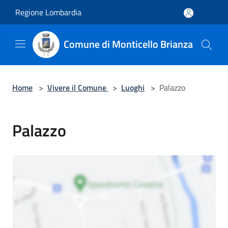
Salta al contenuto principale
Regione Lombardia
Comune di Monticello Brianza
Home
>
Vivere il Comune
>
Luoghi
>
Palazzo
Palazzo