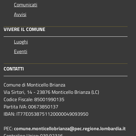
Comunicati
Avvisi
VIVERE IL COMUNE
Luoghi
Eventi
CONTATTI
Comune di Monticello Brianza
Via Sirtori, 14 - 23876 Monticello Brianza (LC)
Codice Fiscale: 85001990135
Partita IVA: 00673850137
IBAN: IT77E0538751120000049093950
PEC:
comune.monticellobrianza@pec.regione.lombardia.it
Centralino Unico: 039.92316