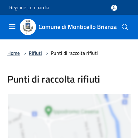
Salta al contenuto principale
Regione Lombardia
Comune di Monticello Brianza
Home
>
Rifiuti
>
Punti di raccolta rifiuti
Punti di raccolta rifiuti