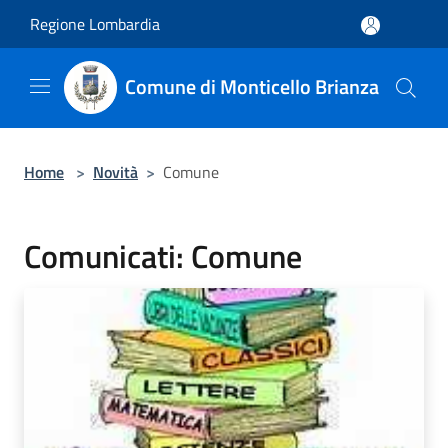
Salta al contenuto principale
Regione Lombardia
Comune di Monticello Brianza
Home
>
Novità
>
Comune
Comunicati: Comune