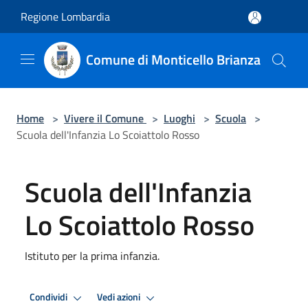
Salta al contenuto principale
Regione Lombardia
Comune di Monticello Brianza
Home
>
Vivere il Comune
>
Luoghi
>
Scuola
>
Scuola dell'Infanzia Lo Scoiattolo Rosso
Scuola dell'Infanzia
Lo Scoiattolo Rosso
Istituto per la prima infanzia.
Condividi
Vedi azioni