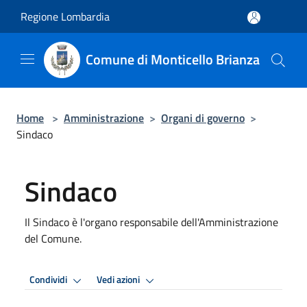
Salta al contenuto principale
Regione Lombardia
Comune di Monticello Brianza
Home
>
Amministrazione
>
Organi di governo
>
Sindaco
Sindaco
Il Sindaco è l'organo responsabile dell'Amministrazione
del Comune.
Condividi
Vedi azioni