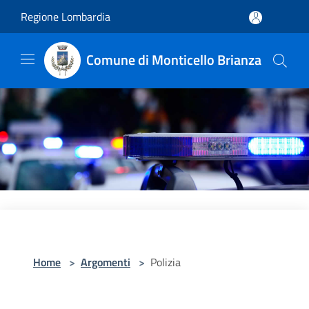
Salta al contenuto principale
Regione Lombardia
Comune di Monticello Brianza
Home
>
Argomenti
>
Polizia