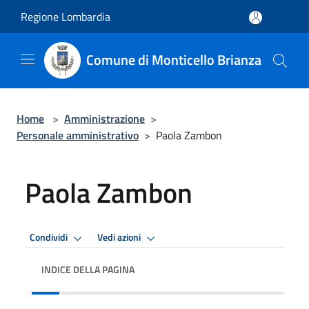
Salta al contenuto principale
Regione Lombardia
Comune di Monticello Brianza
Home
>
Amministrazione
>
Personale amministrativo
>
Paola Zambon
Paola Zambon
Condividi
Vedi azioni
INDICE DELLA PAGINA