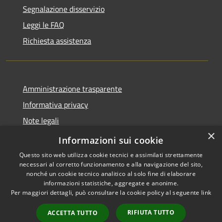
Segnalazione disservizio
Leggi le FAQ
Richiesta assistenza
Amministrazione trasparente
Informativa privacy
Note legali
×
Dichiarazione di accessibilità
Informazioni sui cookie
Questo sito web utilizza cookie tecnici e assimilati strettamente
necessari al corretto funzionamento e alla navigazione del sito,
nonché un cookie tecnico analitico al solo fine di elaborare
informazioni statistiche, aggregate e anonime.
RSS
Copyright © 2026 • Comune di
Per maggiori dettagli, può consultare la cookie policy al seguente
link
Accessibilità
Monticello Brianza • Powered
Privacy
Municipium
Accesso
by
•
RIFIUTA TUTTO
ACCETTA TUTTO
Cookie