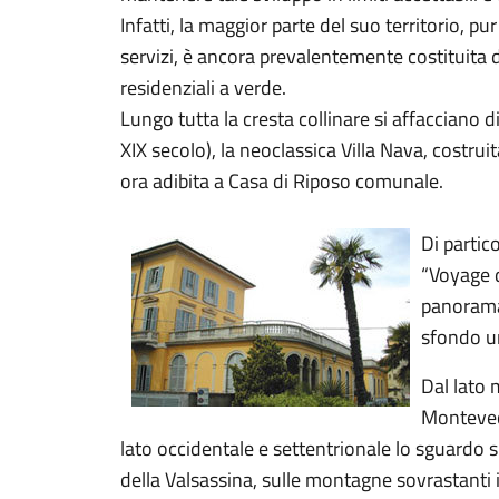
Infatti, la maggior parte del suo territorio, 
servizi, è ancora prevalentemente costituita da
residenziali a verde.
Lungo tutta la cresta collinare si affacciano div
XIX secolo), la neoclassica Villa Nava, costrui
ora adibita a Casa di Riposo comunale.
Di partic
“Voyage d
panorama…
sfondo un
Dal lato 
Montevecc
lato occidentale e settentrionale lo sguardo s
della Valsassina, sulle montagne sovrastanti i