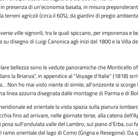
pur in presenza di un'economia basata, in misura preponderante
 terreni agricoli (circa il 60%), da giardini di pregio ambient
erse ville signorili, tra le quali spiccano, per imponenza e bel
ta su disegno di Luigi Canonica agli inizi del 1800 e la Villa 
olare bellezza sono le vedute panoramiche che Monticello of
ans la Brianza”, in appendice al “Voyage d'Italie” (1818) sc
 Non ho mai visto niente di simile; all'orizzonte si scorge 
a linea azzurra disegnata dalle montagne di Parma e di Bo
meridionale ed orientale la vista spazia sulla pianura lombarda
hia fino ad arrivare, nelle giornate terse, alla catena dell'
i posa sull'ondulata valle del Lambro, sul piano d'Erba, cui 
l ramo orientale del lago di Como (Grigna e Resegone). Da que