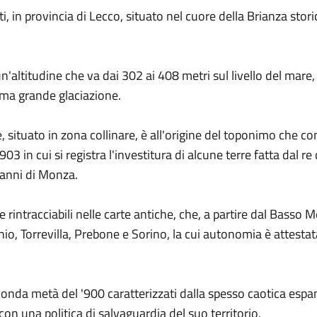
, in provincia di Lecco, situato nel cuore della Brianza stor
'altitudine che va dai 302 ai 408 metri sul livello del mare, 
ima grande glaciazione.
, situato in zona collinare, è all'origine del toponimo che c
 in cui si registra l'investitura di alcune terre fatta dal re 
vanni di Monza.
intracciabili nelle carte antiche, che, a partire dal Basso 
o, Torrevilla, Prebone e Sorino, la cui autonomia è attestata,
conda metà del '900 caratterizzati dalla spesso caotica espa
 con una politica di salvaguardia del suo territorio.