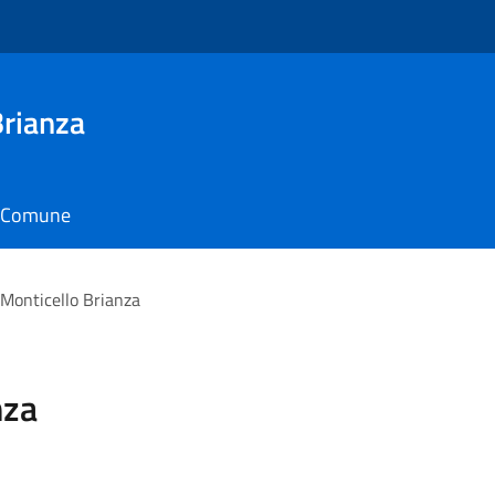
Brianza
il Comune
 Monticello Brianza
nza