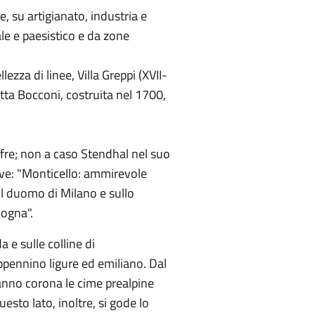
, su artigianato, industria e
ale e paesistico e da zone
lezza di linee, Villa Greppi (XVII-
detta Bocconi, costruita nel 1700,
fre; non a caso Stendhal nel suo
rive: "Monticello: ammirevole
il duomo di Milano e sullo
logna".
 e sulle colline di
Appennino ligure ed emiliano. Dal
fanno corona le cime prealpine
sto lato, inoltre, si gode lo