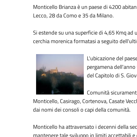
Monticello Brianza è un paese di 4200 abitanti
Lecco, 28 da Como e 35 da Milano.
Si estende su una superficie di 4,65 Kmq ad un
cerchia morenica formatasi a seguito dell'ult
L'ubicazione del paese
pergamena dell'anno 903
del Capitolo di S. Gio
Comunità sicuramente r
Monticello, Casirago, Cortenova, Casate Vecchi
dai nomi dei consoli o capi della comunità.
Monticello ha attraversato i decenni della se
mantenere tale sviluppo in limiti accettabili e