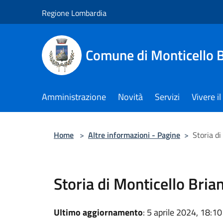
Salta al contenuto principale
Regione Lombardia
Comune di Monticello 
Amministrazione
Novità
Servizi
Vivere 
Home
>
Altre informazioni - Pagine
>
Storia di
Storia di Monticello Bria
Ultimo aggiornamento
: 5 aprile 2024, 18:10