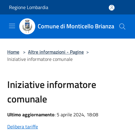
Salta al contenuto principale
Regione Lombardia
Comune di Monticello Brianza
Home
>
Altre informazioni - Pagine
>
Iniziative informatore comunale
Iniziative informatore
comunale
Ultimo aggiornamento
: 5 aprile 2024, 18:08
Delibera tariffe