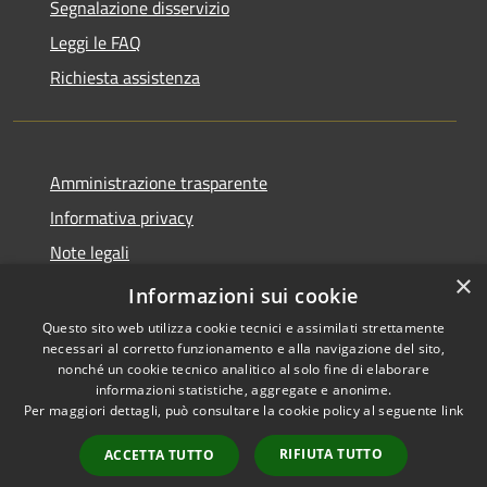
Segnalazione disservizio
Leggi le FAQ
Richiesta assistenza
Amministrazione trasparente
Informativa privacy
Note legali
×
Dichiarazione di accessibilità
Informazioni sui cookie
Questo sito web utilizza cookie tecnici e assimilati strettamente
necessari al corretto funzionamento e alla navigazione del sito,
nonché un cookie tecnico analitico al solo fine di elaborare
informazioni statistiche, aggregate e anonime.
RSS
Copyright © 2026 • Comune di
Per maggiori dettagli, può consultare la cookie policy al seguente
link
Accessibilità
Monticello Brianza • Powered
Privacy
Municipium
Accesso
by
•
RIFIUTA TUTTO
ACCETTA TUTTO
Cookie
redazione