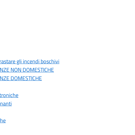
astare gli incendi boschivi
- UTENZE NON DOMESTICHE
 UTENZE DOMESTICHE
ttroniche
inanti
che