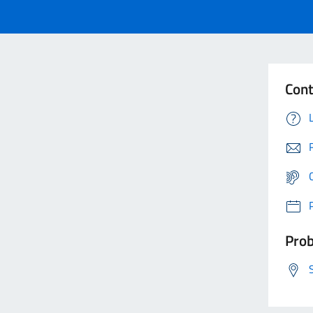
Cont
Prob