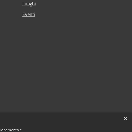
Luoghi
Eventi
×
nzionamento e