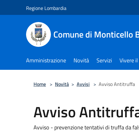
Salta al contenuto principale
Regione Lombardia
Comune di Monticello 
Amministrazione
Novità
Servizi
Vivere 
Home
>
Novità
>
Avvisi
>
Avviso Antitruffa
Avviso Antitruff
Avviso - prevenzione tentativi di truffa da fals