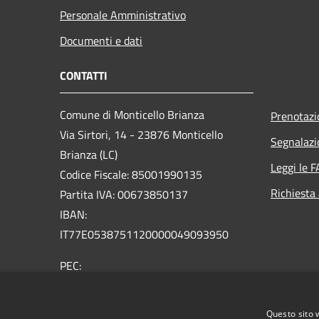
Personale Amministrativo
Documenti e dati
CONTATTI
Comune di Monticello Brianza
Prenotaz
Via Sirtori, 14 - 23876 Monticello
Segnalazi
Brianza (LC)
Leggi le 
Codice Fiscale: 85001990135
Richiesta
Partita IVA: 00673850137
IBAN:
IT77E0538751120000049093950
PEC:
comune.monticellobrianza@pec.regione.lombardia.i
Centralino Unico: 039.92316
Questo sito 