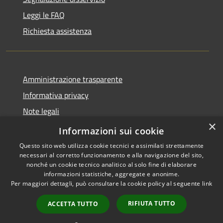
Leggi le FAQ
Richiesta assistenza
Amministrazione trasparente
Informativa privacy
Note legali
×
Dichiarazione di accessibilità
Informazioni sui cookie
Questo sito web utilizza cookie tecnici e assimilati strettamente
necessari al corretto funzionamento e alla navigazione del sito,
nonché un cookie tecnico analitico al solo fine di elaborare
informazioni statistiche, aggregate e anonime.
RSS
Copyright © 2026 • Comune di
Per maggiori dettagli, può consultare la cookie policy al seguente
link
Accessibilità
Monticello Brianza • Powered
Privacy
Municipium
Accesso
by
•
RIFIUTA TUTTO
ACCETTA TUTTO
Cookie
redazione