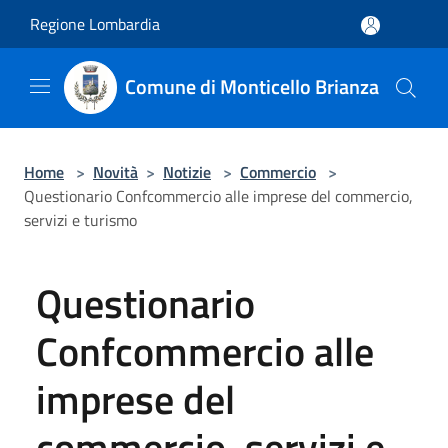
Salta al contenuto principale
Regione Lombardia
Comune di Monticello Brianza
Home
>
Novità
>
Notizie
>
Commercio
>
Questionario Confcommercio alle imprese del commercio,
servizi e turismo
Questionario
Confcommercio alle
imprese del
commercio, servizi e