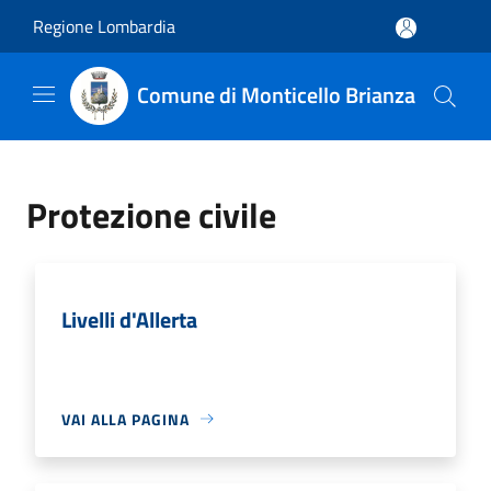
Salta al contenuto principale
Regione Lombardia
Comune di Monticello Brianza
Protezione civile
Livelli d'Allerta
VAI ALLA PAGINA