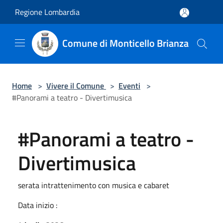
Salta al contenuto principale
Regione Lombardia
Comune di Monticello Brianza
Home
>
Vivere il Comune
>
Eventi
>
#Panorami a teatro - Divertimusica
#Panorami a teatro -
Divertimusica
serata intrattenimento con musica e cabaret
Data inizio :