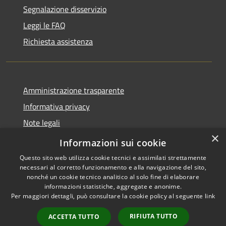
Segnalazione disservizio
Leggi le FAQ
Richiesta assistenza
Amministrazione trasparente
Informativa privacy
Note legali
×
Dichiarazione di accessibilità
Informazioni sui cookie
Questo sito web utilizza cookie tecnici e assimilati strettamente
necessari al corretto funzionamento e alla navigazione del sito,
nonché un cookie tecnico analitico al solo fine di elaborare
informazioni statistiche, aggregate e anonime.
RSS
Copyright © 2026 • Comune di
Per maggiori dettagli, può consultare la cookie policy al seguente
link
Accessibilità
Monticello Brianza • Powered
Privacy
Municipium
Accesso
by
•
RIFIUTA TUTTO
ACCETTA TUTTO
Cookie