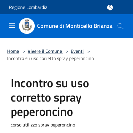
Salta al contenuto principale
Regione Lombardia
Comune di Monticello Brianza
Home
>
Vivere il Comune
>
Eventi
>
Incontro su uso corretto spray peperoncino
Incontro su uso
corretto spray
peperoncino
corso utilizzo spray peperoncino