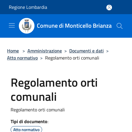
Salta al contenuto principale
Regione Lombardia
Comune di Monticello Brianza
Home
>
Amministrazione
>
Documenti e dati
>
Atto normativo
>
Regolamento orti comunali
Regolamento orti
comunali
Regolamento orti comunali
Tipi di documento
:
Atto normativo