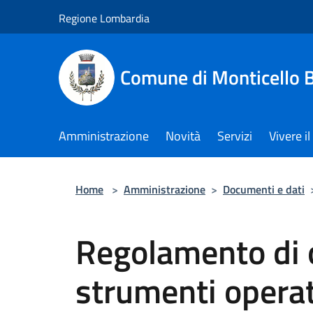
Salta al contenuto principale
Regione Lombardia
Comune di Monticello 
Amministrazione
Novità
Servizi
Vivere 
Home
>
Amministrazione
>
Documenti e dati
Regolamento di 
strumenti opera