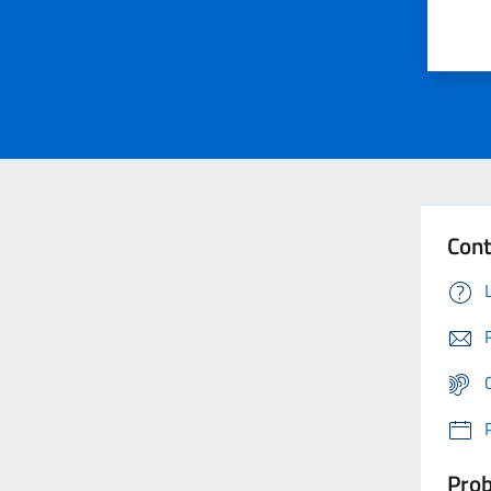
Cont
Prob