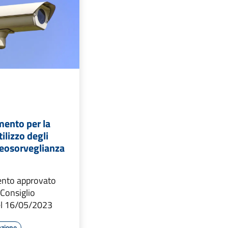
ento per la
tilizzo degli
deosorveglianza
nto approvato
 Consiglio
l 16/05/2023
azione