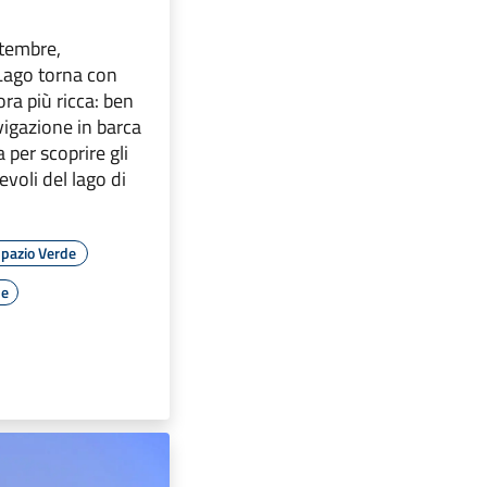
tembre,
Lago torna con
ra più ricca: ben
vigazione in barca
a per scoprire gli
evoli del lago di
pazio Verde
le