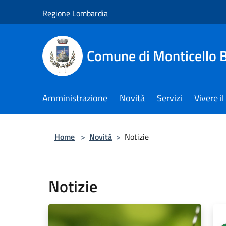
Salta al contenuto principale
Regione Lombardia
Comune di Monticello 
Amministrazione
Novità
Servizi
Vivere 
Home
>
Novità
>
Notizie
Notizie